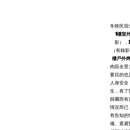
冬映民宿
1樓室
影），
（有錄影
樓戶外
肉區全景
要目的也
人身安全
生，有了
歸屬而有
情況而已
有告知的
備、遮避