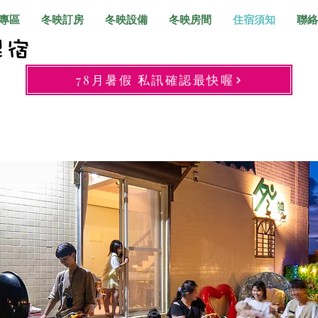
專區
冬映訂房
冬映設備
冬映房間
住宿須知
聯絡
78月暑假 私訊確認最快喔