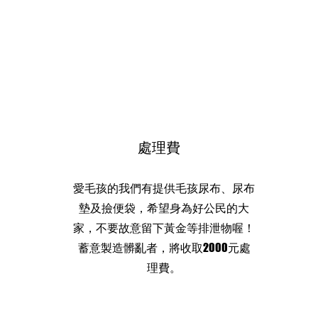
處理費
愛毛孩的我們有提供毛孩尿布、尿布
墊及撿便袋，希望身為好公民的大
家，不要故意留下黃金等排泄物喔！
蓄意製造髒亂者，將收取2000元處
理費。