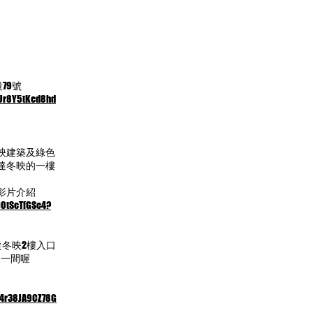
79號
BUr8Y5tKed8hd
映建築及綠色
達冬映的一樓
影片介紹
D0tSeTfGSe4?
從冬映2樓入口
後一間喔
c4r38JA9CZ78G