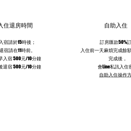
入住退房時間
​自助入住
冬映住宿須知
入宿請於15時後；
訂房匯款50%
退宿請在11時前。
入住前一天麻煩完成餘
早入宿 500元/10分鐘
完成後，
後退宿 500元/10分鐘
會Line私訊入住
自助入住操作