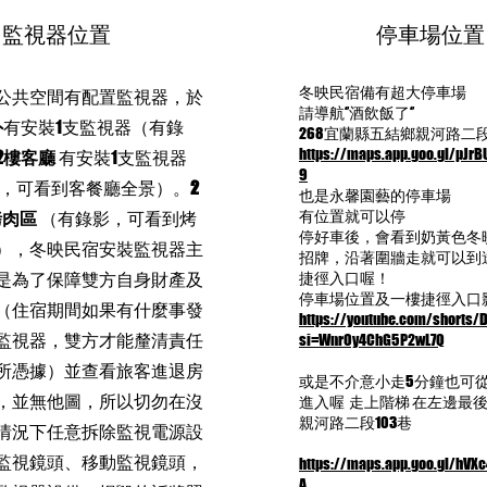
監視器位置
​停車場位置
冬映民宿備有超大停車場
公共空間有配置監視器，於
請導航‘’酒飲飯了‘’
外
有安裝1支監視器（有錄
268宜蘭縣五結鄉親河路二段
https://maps.app.goo.gl/pJr
2樓客廳
有安裝1支監視器
9
，可看到客餐廳全景）。
2
也是永馨園藝的停車場
有位置就可以停
烤肉區
（有錄影，可看到烤
停好車後，會看到奶黃色冬
），冬映民宿安裝監視器主
招牌，沿著圍牆走就可以到
是為了保障雙方自身財產及
捷徑入口喔！
停車場位置及一樓捷徑入口
（住宿期間如果有什麼事發
https://youtube.com/shorts/
監視器，雙方才能釐清責任
si=WnrOy4ChG5P2wL7Q
所憑據）並查看旅客進退房
或是不介意小走5分鐘也可
，並無他圖，所以切勿在沒
進入喔 走上階梯 在左邊最
親河路二段103巷
情況下任意拆除監視電源設
監視鏡頭、移動監視鏡頭，
https://maps.app.goo.gl/hVX
A