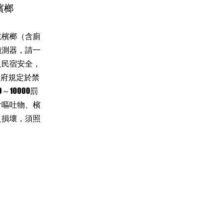
檳榔
吃檳榔（含廁
偵測器，請一
及民宿安全，
政府規定於禁
～10000罰
含嘔吐物、檳
之損壞，須照