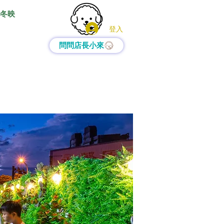
冬映
登入
問問店長小來