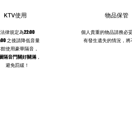
KTV使用
​物品保管
法律規定為22:00
個人貴重的物品請務必
2:00 之後請降低音量
有發生遺失的情況，將
本館使用豪華隔音，
層隔音門關好關滿
，
避免罰緩！