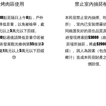
​烤肉區使用
​禁止室內抽菸
10點至隔日上午8點，戶外
本民宿禁止室內抽煙、
降低音量，以免被檢舉，處
所），室內已安裝煙霧
元以上5萬元以下罰鍰。
同維護良好的居住品質
10點過後請降低音量🥺若被
經發現將索賠$3000（
依發展觀光條例第55條第3
菸場所抽菸，將處$2000
處1萬元以上5萬元以下罰鍰
鍰）。因人為因素（包
😓
榔汁）造成本民宿財產
價賠償。