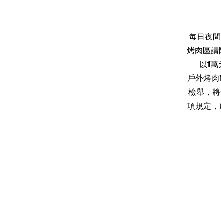
每日夜間
烤肉區請
以1萬
戶外烤肉
檢舉，將
項規定，