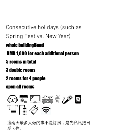
Consecutive holidays (such as
Spring Festival New Year)
whole building
Bund
​ RMB 1,000 for each additional person
5 rooms in total
3 double rooms
2 rooms for 4 people
open all rooms
這兩天最多人做的事不是訂房，是先私訊把日
期卡住。