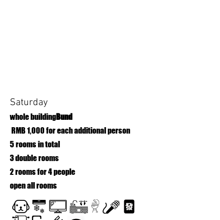
Saturday
whole building
Bund
​ RMB 1,000 for each additional person
5 rooms in total
3 double rooms
2 rooms for 4 people
open all rooms